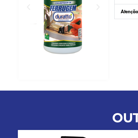
Atençã
OU